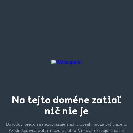
Na tejto
doméne zatiaľ
nič nie je
Dôvodov, prečo sa nezobrazuje žiadny obsah, môže byť
viacero.
Ak ste správca webu, môžete nahrať/zmazať
existujúci obsah